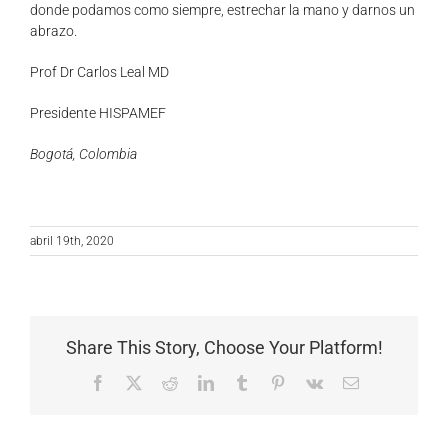
donde podamos como siempre, estrechar la mano y darnos un
abrazo.
Prof Dr Carlos Leal MD
Presidente HISPAMEF
Bogotá, Colombia
abril 19th, 2020
Share This Story, Choose Your Platform!
Facebook
X
Reddit
LinkedIn
Tumblr
Pinterest
Vk
Correo
electrónico