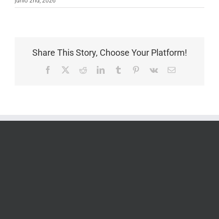
junio 2nd, 2026
Share This Story, Choose Your Platform!
Facebook
X
Reddit
LinkedIn
Tumblr
Pinterest
Vk
Correo
electrónico