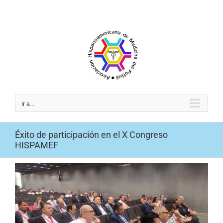
Saltar
al
contenido
Ir a...
Éxito de participación en el X Congreso
HISPAMEF
Ver
imagen
más
grande