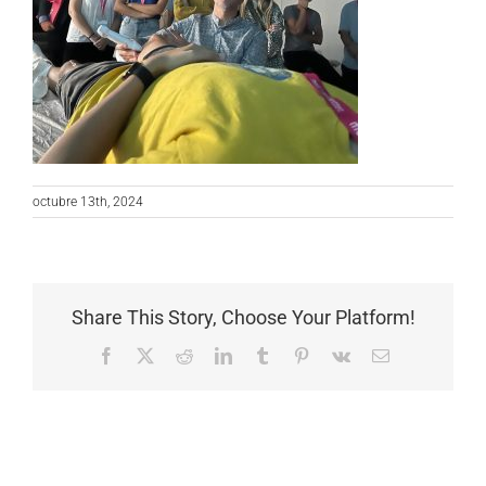
octubre 13th, 2024
Share This Story, Choose Your Platform!
Facebook
X
Reddit
LinkedIn
Tumblr
Pinterest
Vk
Correo
electrónico