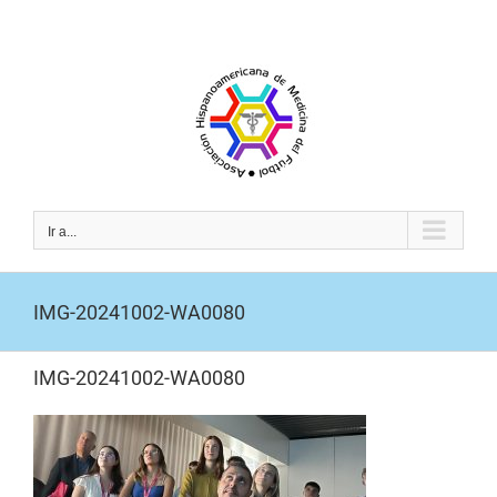
Saltar
al
contenido
Ir a...
IMG-20241002-WA0080
IMG-20241002-WA0080